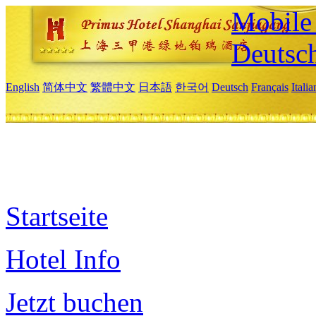
Mobile 
Deutsc
English
简体中文
繁體中文
日本語
한국어
Deutsch
Français
Itali
Startseite
Hotel Info
Jetzt buchen