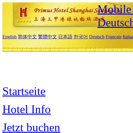
Mobile 
Deutsc
English
简体中文
繁體中文
日本語
한국어
Deutsch
Français
Itali
Startseite
Hotel Info
Jetzt buchen