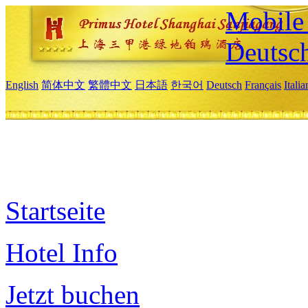
Mobile 
Deutsc
English
简体中文
繁體中文
日本語
한국어
Deutsch
Français
Itali
Startseite
Hotel Info
Jetzt buchen