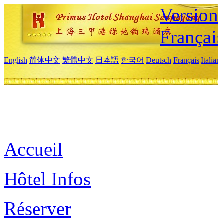
Versio
Françai
English
简体中文
繁體中文
日本語
한국어
Deutsch
Français
Itali
Accueil
Hôtel Infos
Réserver