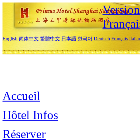
Versio
Françai
English
简体中文
繁體中文
日本語
한국어
Deutsch
Français
Itali
Accueil
Hôtel Infos
Réserver