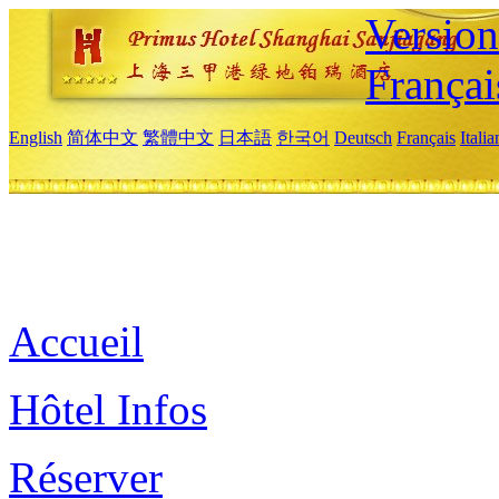
Versio
Françai
English
简体中文
繁體中文
日本語
한국어
Deutsch
Français
Itali
Accueil
Hôtel Infos
Réserver