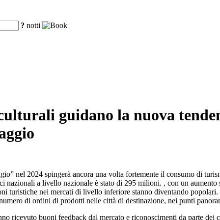
?
notti
culturali guidano la nuova tende
aggio
ggio” nel 2024 spingerà ancora una volta fortemente il consumo di turis
ici nazionali a livello nazionale è stato di 295 milioni. , con un aument
 turistiche nei mercati di livello inferiore stanno diventando popolari. Le
numero di ordini di prodotti nelle città di destinazione, nei punti panor
no ricevuto buoni feedback dal mercato e riconoscimenti da parte dei co