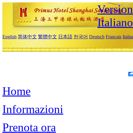
Version
Italiano
English
简体中文
繁體中文
日本語
한국어
Deutsch
Français
Itali
Home
Informazioni
Prenota ora