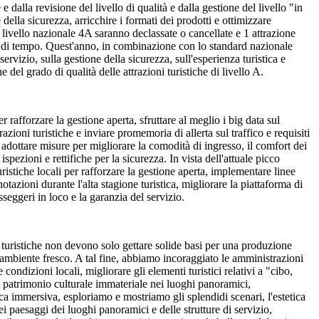
e dalla revisione del livello di qualità e dalla gestione del livello "in
della sicurezza, arricchire i formati dei prodotti e ottimizzare
di livello nazionale 4A saranno declassate o cancellate e 1 attrazione
imite di tempo. Quest'anno, in combinazione con lo standard nazionale
rvizio, sulla gestione della sicurezza, sull'esperienza turistica e
 del grado di qualità delle attrazioni turistiche di livello A.
r rafforzare la gestione aperta, sfruttare al meglio i big data sul
razioni turistiche e inviare promemoria di allerta sul traffico e requisiti
 ad adottare misure per migliorare la comodità di ingresso, il comfort dei
spezioni e rettifiche per la sicurezza. In vista dell'attuale picco
ristiche locali per rafforzare la gestione aperta, implementare linee
otazioni durante l'alta stagione turistica, migliorare la piattaforma di
seggeri in loco e la garanzia del servizio.
ni turistiche non devono solo gettare solide basi per una produzione
 ambiente fresco. A tal fine, abbiamo incoraggiato le amministrazioni
condizioni locali, migliorare gli elementi turistici relativi a "cibo,
l patrimonio culturale immateriale nei luoghi panoramici,
tica immersiva, esploriamo e mostriamo gli splendidi scenari, l'estetica
i paesaggi dei luoghi panoramici e delle strutture di servizio,