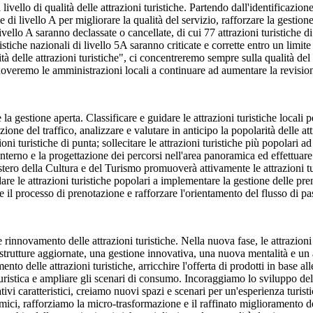
vello di qualità delle attrazioni turistiche. Partendo dall'identificazione 
di livello A per migliorare la qualità del servizio, rafforzare la gestione 
 livello A saranno declassate o cancellate, di cui 77 attrazioni turistiche 
turistiche nazionali di livello 5A saranno criticate e corrette entro un l
 delle attrazioni turistiche", ci concentreremo sempre sulla qualità del se
omuoveremo le amministrazioni locali a continuare ad aumentare la revisione
la gestione aperta. Classificare e guidare le attrazioni turistiche locali pe
ione del traffico, analizzare e valutare in anticipo la popolarità delle att
gioni turistiche di punta; sollecitare le attrazioni turistiche più popolari
 interno e la progettazione dei percorsi nell'area panoramica ed effettuare i
stero della Cultura e del Turismo promuoverà attivamente le attrazioni tu
are le attrazioni turistiche popolari a implementare la gestione delle pren
 il processo di prenotazione e rafforzare l'orientamento del flusso di pas
e rinnovamento delle attrazioni turistiche. Nella nuova fase, le attrazio
 strutture aggiornate, una gestione innovativa, una nuova mentalità e un
o delle attrazioni turistiche, arricchire l'offerta di prodotti in base alle 
 turistica e ampliare gli scenari di consumo. Incoraggiamo lo sviluppo de
eativi caratteristici, creiamo nuovi spazi e scenari per un'esperienza turis
mici, rafforziamo la micro-trasformazione e il raffinato miglioramento de