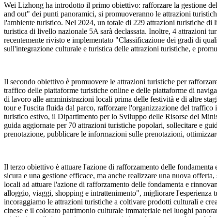
Wei Lizhong ha introdotto il primo obiettivo: rafforzare la gestione del li
and out" dei punti panoramici, si promuoveranno le attrazioni turistiche 
l'ambiente turistico. Nel 2024, un totale di 229 attrazioni turistiche di
turistica di livello nazionale 5A sarà declassata. Inoltre, 4 attrazioni 
recentemente rivisto e implementato "Classificazione dei gradi di qualità
sull'integrazione culturale e turistica delle attrazioni turistiche, e pr
Il secondo obiettivo è promuovere le attrazioni turistiche per rafforzare 
traffico delle piattaforme turistiche online e delle piattaforme di navigaz
di lavoro alle amministrazioni locali prima delle festività e di altre sta
tour e l'uscita fluida dal parco, rafforzare l'organizzazione del traffico
turistico estivo, il Dipartimento per lo Sviluppo delle Risorse del Mini
guida aggiornate per 70 attrazioni turistiche popolari, sollecitare e guid
prenotazione, pubblicare le informazioni sulle prenotazioni, ottimizzare
Il terzo obiettivo è attuare l'azione di rafforzamento delle fondamenta 
sicura e una gestione efficace, ma anche realizzare una nuova offerta,
locali ad attuare l'azione di rafforzamento delle fondamenta e rinnovament
alloggio, viaggi, shopping e intrattenimento", migliorare l'esperienza
incoraggiamo le attrazioni turistiche a coltivare prodotti culturali e cr
cinese e il colorato patrimonio culturale immateriale nei luoghi panora