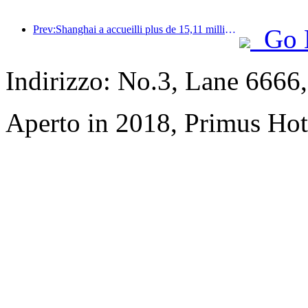
Prev:Shanghai a accueilli plus de 15,11 millions de visiteurs au cours des quatre premiers jours des vacances de la mi-automne et de la fête nationale, soit une augmentation de plus de 20 % par rapport à l'année précédente.
Go 
Indirizzo: No.3, Lane 6666
Aperto in 2018, Primus Hot