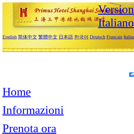
Version
Italiano
English
简体中文
繁體中文
日本語
한국어
Deutsch
Français
Itali
Home
Informazioni
Prenota ora