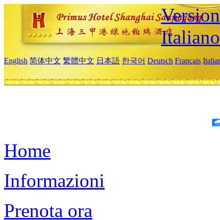
Version
Italiano
English
简体中文
繁體中文
日本語
한국어
Deutsch
Français
Itali
Home
Informazioni
Prenota ora