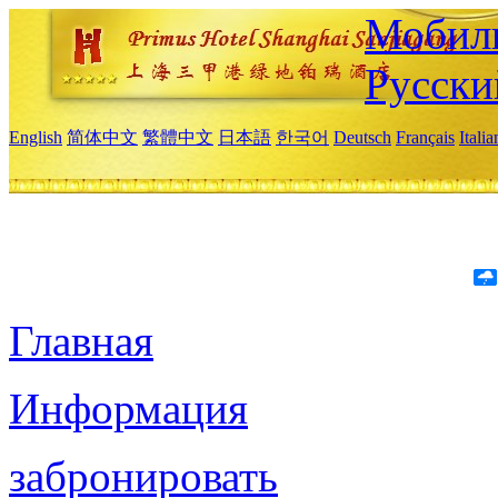
Мобиль
Русски
English
简体中文
繁體中文
日本語
한국어
Deutsch
Français
Itali
Главная
Информация
забронировать